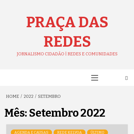
Skip
to
content
PRAÇA DAS
REDES
JORNALISMO CIDADÃO | REDES E COMUNIDADES
Primary
Menu
HOME
2022
SETEMBRO
Mês:
Setembro 2022
AGENDA E CAUSAS
REDE KELVOA
ÚLTIMO