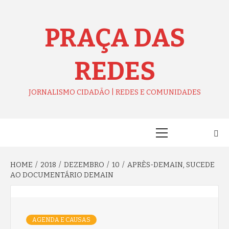
Skip
to
content
PRAÇA DAS
REDES
JORNALISMO CIDADÃO | REDES E COMUNIDADES
Primary
Menu
HOME
2018
DEZEMBRO
10
APRÈS-DEMAIN, SUCEDE
AO DOCUMENTÁRIO DEMAIN
AGENDA E CAUSAS