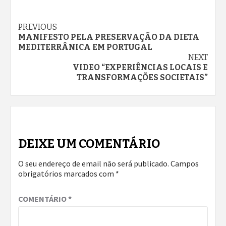
Continue
PREVIOUS
MANIFESTO PELA PRESERVAÇÃO DA DIETA
Reading
MEDITERRÂNICA EM PORTUGAL
NEXT
VIDEO “EXPERIÊNCIAS LOCAIS E
TRANSFORMAÇÕES SOCIETAIS”
DEIXE UM COMENTÁRIO
O seu endereço de email não será publicado.
Campos
obrigatórios marcados com
*
COMENTÁRIO
*