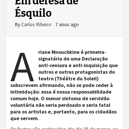
Em defesa de
Ésquilo
By
Carlos Ribeiro
7 anos ago
A
riane Mnouchkine é primeira-
signatária de uma Declaração
anti-censura e anti-inquisição que
outros e outras protagonistas do
teatro (Théâtre du Soleil)
subscrevem afirmando, não se pode ceder à
intimidação: essa é nossa responsabilidade
comum hoje. O menor sintoma de servidão
voluntária não seria perdoado e seria fatal
para os artistas e, portanto, para os cidadãos
que servem.