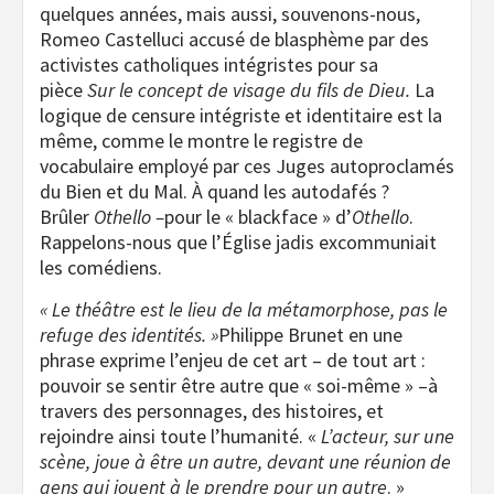
quelques années, mais aussi, souvenons-nous,
Romeo Castelluci accusé de blasphème par des
activistes catholiques intégristes pour sa
pièce
Sur le concept de visage du fils de Dieu.
La
logique de censure intégriste et identitaire est la
même, comme le montre le registre de
vocabulaire employé par ces Juges autoproclamés
du Bien et du Mal. À quand les autodafés ?
Brûler
Othello –
pour le « blackface » d’
Othello
.
Rappelons-nous que l’Église jadis excommuniait
les comédiens.
« Le théâtre est le lieu de la métamorphose, pas le
refuge des identités. »
Philippe Brunet en une
phrase exprime l’enjeu de cet art – de tout art :
pouvoir se sentir être autre que « soi-même » –à
travers des personnages, des histoires, et
rejoindre ainsi toute l’humanité. «
L’acteur, sur une
scène, joue à être un autre, devant une réunion de
gens qui jouent à le prendre pour un autre
. »