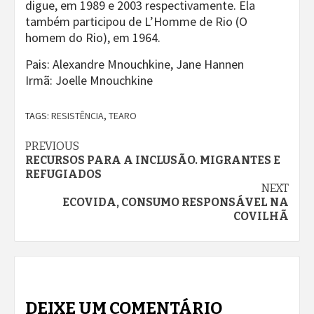
digue, em 1989 e 2003 respectivamente. Ela
também participou de L’Homme de Rio (O
homem do Rio), em 1964.
Pais: Alexandre Mnouchkine, Jane Hannen
Irmã: Joelle Mnouchkine
TAGS:
RESISTÊNCIA
,
TEARO
Continue
PREVIOUS
RECURSOS PARA A INCLUSÃO. MIGRANTES E
Reading
REFUGIADOS
NEXT
ECOVIDA, CONSUMO RESPONSÁVEL NA
COVILHÃ
DEIXE UM COMENTÁRIO