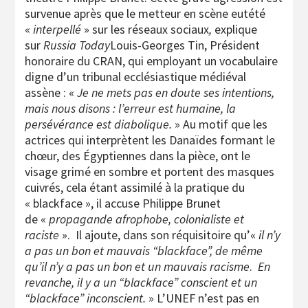
survenue après que le metteur en scène eutété
«
interpellé
» sur les réseaux sociaux
,
explique
sur
Russia Today
Louis-Georges Tin, Président
honoraire du CRAN, qui employant un vocabulaire
digne d’un tribunal ecclésiastique médiéval
assène : «
Je ne mets pas en doute ses intentions,
mais nous disons : l’erreur est humaine, la
persévérance est diabolique.
» Au motif que les
actrices qui interprètent les Danaïdes formant le
chœur, des Égyptiennes dans la pièce, ont le
visage grimé en sombre et portent des masques
cuivrés, cela étant assimilé à la pratique du
« blackface », il accuse Philippe Brunet
de «
propagande afrophobe, colonialiste et
raciste
». Il ajoute, dans son réquisitoire qu’«
il n’y
a pas un bon et mauvais “blackface”, de même
qu’il n’y a pas un bon et un mauvais racisme
.
En
revanche, il y a un “blackface” conscient et un
“blackface” inconscient.
» L’UNEF n’est pas en