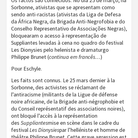
Os factos são conhecidos. No dia 25 de março, na
Sorbonne, ativistas que se apresentam como
sendo anti-racistas (ativistas da Liga de Defesa
da África Negra, da Brigada Anti-Negrofobia e do
Conselho Representativo de Associações Negras),
bloquearam o acesso à representação de
Suppliantes levadas à cena no quadro do festival
Les Dionysies pelo helenista e dramaturgo
Philippe Brunet (
continua em francês…
)
Pour Eschyle.
Les faits sont connus. Le 25 mars dernier à la
Sorbonne, des activistes se réclamant de
l’antiracisme (militants de la Ligue de défense
noire africaine, de la Brigade anti-négrophobie et
du Conseil représentatif des associations noires),
ont bloqué l’accès à la représentation
des
Suppliantes
mise en scène dans le cadre du
festival
Les Dionysies
par l’helléniste et homme de
théâtre Philippe Brunet. Cette grave agression est