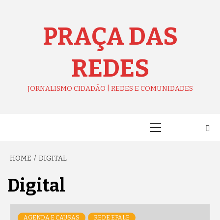
Skip
to
content
PRAÇA DAS
REDES
JORNALISMO CIDADÃO | REDES E COMUNIDADES
Primary
Menu
HOME
DIGITAL
Digital
AGENDA E CAUSAS
REDE EPALE