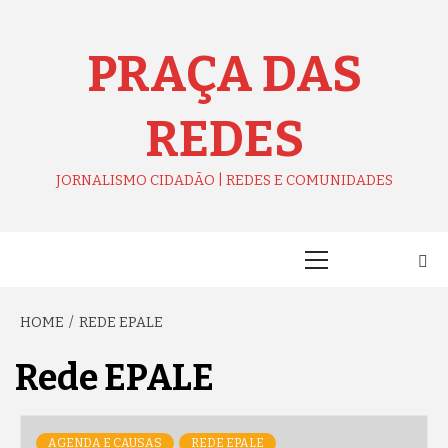
Skip
to
content
PRAÇA DAS
REDES
JORNALISMO CIDADÃO | REDES E COMUNIDADES
Primary
Menu
HOME
REDE EPALE
Rede EPALE
AGENDA E CAUSAS
REDE EPALE