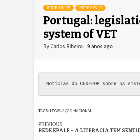
REDE APCEP
REDE EPALE
Portugal: legisla
system of VET
By
Carlos Ribeiro
9 anos ago
Notícias do CEDEFOP sobre os sist
TAGS:
LEGISLAÇÃO NACIONAL
Continue
PREVIOUS
REDE EPALE – A LITERACIA TEM SENTI
Reading