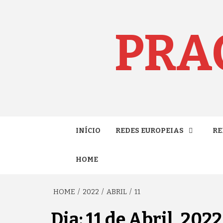
Skip
to
content
PRA
INÍCIO
REDES EUROPEIAS
RE
HOME
HOME
2022
ABRIL
11
Dia:
11 de Abril, 2022