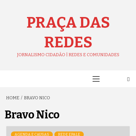
Skip
to
content
PRAÇA DAS
REDES
JORNALISMO CIDADÃO | REDES E COMUNIDADES
Primary
Menu
HOME
BRAVO NICO
Bravo Nico
AGENDA E CAUSAS
REDE EPALE