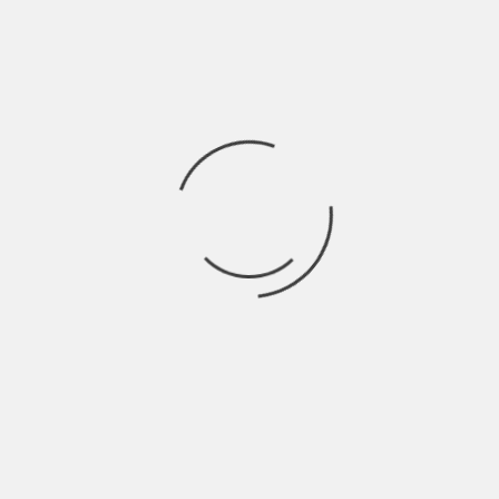
DES. TERRITORIAL
INFORURAL
DLBC
REDES SECTORIAIS
JOVENS
AGIRNEET
COMWORK
NEET-TOOLBOX
MIGRANTES
MIGRANTES E CIDADES
CAIXA DE MITOS
TRIBUNA DO FUTURO
HOME
HOME
MINISTRO
Ministro
AGENDA E CAUSAS
OPINIÃO
RVCC