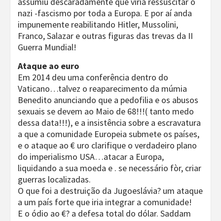
assumiu descaradamente que viria ressuscitar o
nazi -fascismo por toda a Europa. E por aí anda
impunemente reabilitando Hitler, Mussolini,
Franco, Salazar e outras figuras das trevas da II
Guerra Mundial!
Ataque ao euro
Em 2014 deu uma conferência dentro do
Vaticano…talvez o reaparecimento da múmia
Benedito anunciando que a pedofilia e os abusos
sexuais se devem ao Maio de 68!!!( tanto medo
dessa data!!!), e a insistência sobre a escravatura
a que a comunidade Europeia submete os países,
e o ataque ao € uro clarifique o verdadeiro plano
do imperialismo USA…atacar a Europa,
liquidando a sua moeda e . se necessário fòr, criar
guerras localizadas.
O que foi a destruição da Jugoeslávia? um ataque
a um país forte que iria integrar a comunidade!
E o ódio ao €? a defesa total do dólar. Saddam