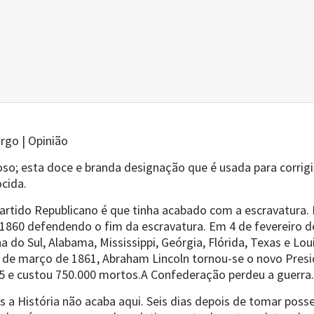
rgo | Opinião
o; esta doce e branda designação que é usada para corrigir 
ocida.
 partido Republicano é que tinha acabado com a escravatura.
e 1860 defendendo o fim da escravatura. Em 4 de fevereiro d
 do Sul, Alabama, Mississippi, Geórgia, Flórida, Texas e Lou
e março de 1861, Abraham Lincoln tornou-se o novo Presid
5 e custou 750.000 mortos.A Confederação perdeu a guerra.
s a História não acaba aqui. Seis dias depois de tomar poss