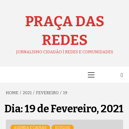
Skip
to
content
PRAÇA DAS
REDES
JORNALISMO CIDADÃO | REDES E COMUNIDADES
Primary
Menu
HOME
2021
FEVEREIRO
19
Dia:
19 de Fevereiro, 2021
AGENDA E CAUSAS
ECOLISE