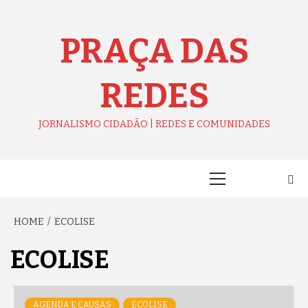
Skip
to
content
PRAÇA DAS
REDES
JORNALISMO CIDADÃO | REDES E COMUNIDADES
Primary
Menu
HOME
ECOLISE
ECOLISE
AGENDA E CAUSAS
ECOLISE