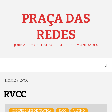
Skip
to
content
PRAÇA DAS
REDES
JORNALISMO CIDADÃO | REDES E COMUNIDADES
Primary
Menu
HOME
RVCC
RVCC
COMUNIDADE DE PRÁTICA
RVCC
ÚLTIMO