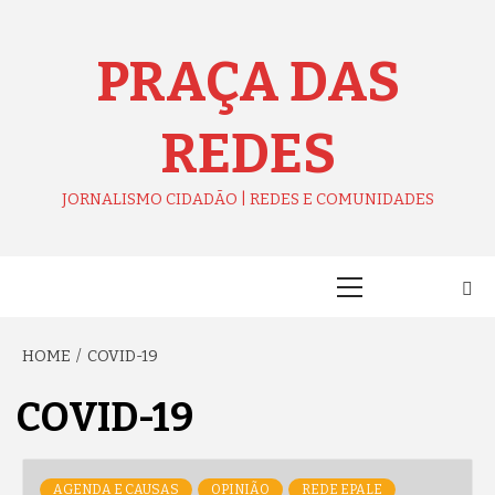
Skip
to
content
PRAÇA DAS
REDES
JORNALISMO CIDADÃO | REDES E COMUNIDADES
Primary
Menu
HOME
COVID-19
COVID-19
AGENDA E CAUSAS
OPINIÃO
REDE EPALE