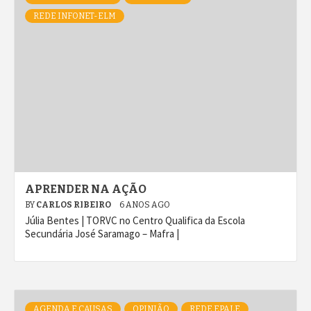
REDE INFONET-ELM
APRENDER NA AÇÃO
BY
CARLOS RIBEIRO
6 ANOS AGO
Júlia Bentes | TORVC no Centro Qualifica da Escola
Secundária José Saramago – Mafra |
AGENDA E CAUSAS
OPINIÃO
REDE EPALE