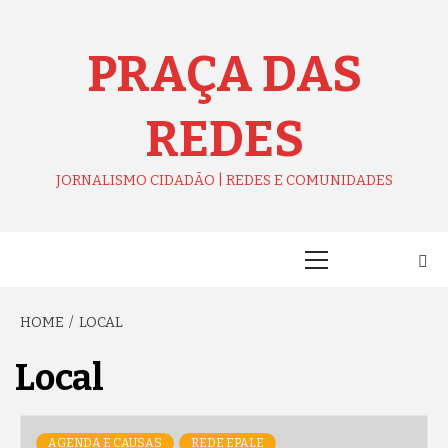
Skip
to
content
PRAÇA DAS
REDES
JORNALISMO CIDADÃO | REDES E COMUNIDADES
Primary
Menu
HOME
LOCAL
Local
AGENDA E CAUSAS
REDE EPALE