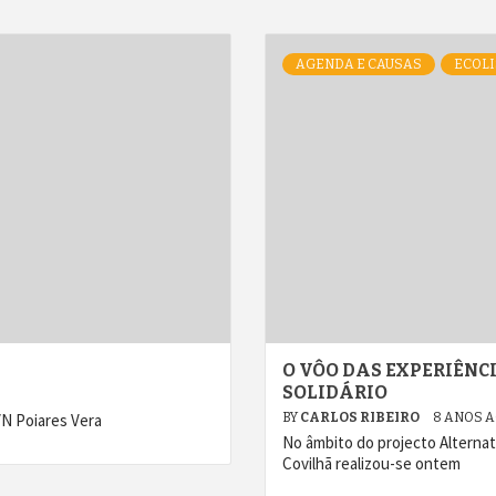
AGENDA E CAUSAS
ECOLI
O VÔO DAS EXPERIÊNC
SOLIDÁRIO
VN Poiares Vera
BY
CARLOS RIBEIRO
8 ANOS 
No âmbito do projecto Altern
Covilhã realizou-se ontem