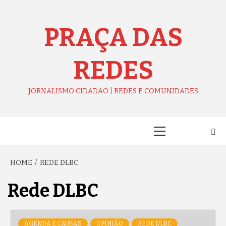
Skip
to
content
PRAÇA DAS
REDES
JORNALISMO CIDADÃO | REDES E COMUNIDADES
Primary
Menu
HOME
REDE DLBC
Rede DLBC
AGENDA E CAUSAS
OPINIÃO
REDE DLBC