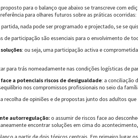
 proposto para o balanço que abaixo se transcreve com edi
eferência para olhares futuros sobre as práticas ocorridas:
 partida, nada pode ser programado e projectado, se se quise
as de participação são essenciais para o envolvimento de to
 soluções
: ou seja, uma participação activa e comprometid
ar para trás nomeadamente nas condições logísticas de par
face a potenciais riscos de desigualdade
: a conciliação 
quilíbrio nos compromissos profissionais no seio da famíli
: a recolha de opiniões e de propostas junto dos adultos q
nte autorregulação:
o assumir de riscos face ao desconhe
taneamente encontrar soluções em cima do acontecimento, 
lanço a partir de dois tópicos centrais. Em primeiro lugar 