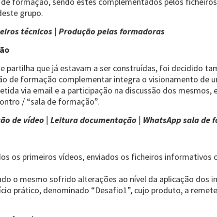
o de formação, sendo estes complementados pelos ficheiro
deste grupo.
heiros técnicos | Produção pelas formadoras
ção
 e partilha que já estavam a ser construídas, foi decidido
ão de formação complementar integra o visionamento de um
tida via email e a participação na discussão dos mesmos,
ontro / “sala de formação”.
ção de vídeo | Leitura documentação | WhatsApp sala de
dos os primeiros vídeos, enviados os ficheiros informativos
o o mesmo sofrido alterações ao nível da aplicação dos i
cício prático, denominado “Desafio1”, cujo produto, a remete