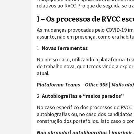
relativos ao RVCC Pro que de seguida se t
I – Os processos de RVCC es
As mudanças provocadas pelo COVID-19 impl
assunto, não em presença, como era habitua
1.
Novas ferramentas
No nosso caso, utilizando a plataforma Tea
de trabalho nova, que temos vindo a explo
atual.
P
lataforma Teams – Office 365 | Mails alo
2.
Autobiografias e “meios parados”
No caso específico dos processos de RVCC 
autobiografias ou, no caso dos candidatos
construção dos portefólios. Isto caso o co
Não abrandar| autobiografias | imprimir 