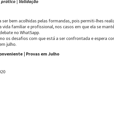
 prático | Validação
 a ser bem acolhidas pelas formandas, pois permiti-lhes re
 a vida familiar e profissional, nos casos em que ela se ma
/ debate no WhatSapp.
mo os desafios com que está a ser confrontada e espera con
 em julho.
 conveniente | Provas em Julho
020