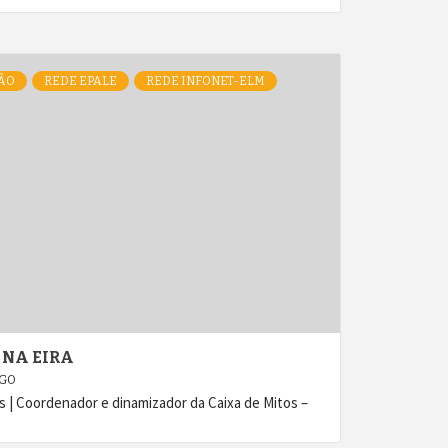
ÃO
REDE EPALE
REDE INFONET-ELM
 NA EIRA
AGO
es | Coordenador e dinamizador da Caixa de Mitos –