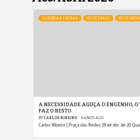
AGENDA E CAUSAS
REDE EPALE
REDE INFO
A NECESSIDADE AGUÇA O ENGENHO, O
FAZ O RESTO
BY
CARLOS RIBEIRO
6 ANOS AGO
Carlos Ribeiro | Praça das Redes 29 de abr. de 20 Q