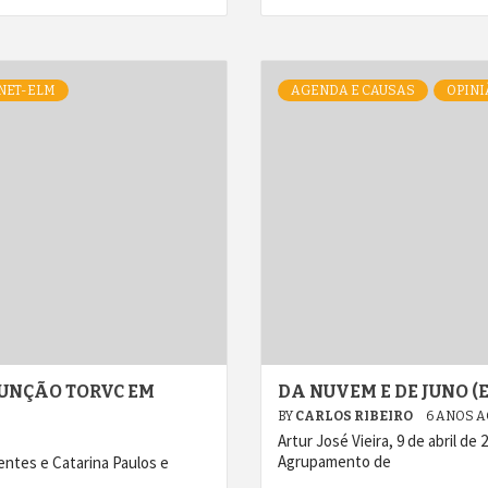
NET-ELM
AGENDA E CAUSAS
OPINI
UNÇÃO TORVC EM
DA NUVEM E DE JUNO (
BY
CARLOS RIBEIRO
6 ANOS 
Artur José Vieira, 9 de abril d
Agrupamento de
Bentes e Catarina Paulos e