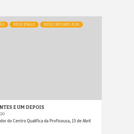
ÃO
REDE EPALE
REDE INFONET-ELM
TES E UM DEPOIS
AGO
or do Centro Qualifica da Profisousa, 15 de Abril