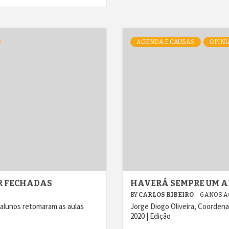
AGENDA E CAUSAS
OPINI
ER FECHADAS
HAVERÁ SEMPRE UM AN
BY
CARLOS RIBEIRO
6 ANOS 
alunos retomaram as aulas
Jorge Diogo Oliveira, Coordenad
2020 | Edição