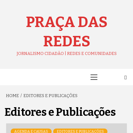
Skip
to
content
PRAÇA DAS
REDES
JORNALISMO CIDADÃO | REDES E COMUNIDADES
Primary
Menu
HOME
EDITORES E PUBLICAÇÕES
Editores e Publicações
AGENDA E CAUSAS
EDITORES E PUBLICAÇÕES