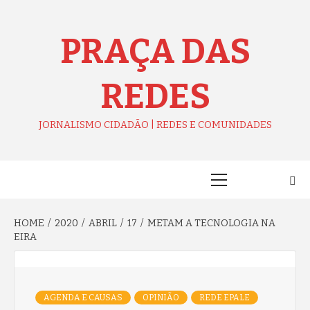
Skip
to
content
PRAÇA DAS
REDES
JORNALISMO CIDADÃO | REDES E COMUNIDADES
Primary
Menu
HOME
2020
ABRIL
17
METAM A TECNOLOGIA NA
EIRA
AGENDA E CAUSAS
OPINIÃO
REDE EPALE