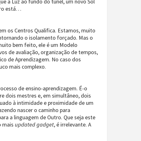
que a Luz ao fundo do túnel, um novo Sol
laro está…
em os Centros Qualifica. Estamos, muito
ontornando o isolamento forçado. Mas o
muito bem feito, ele é um Modelo
ivos de avaliação, organização de tempos,
fico de Aprendizagem. No caso dos
ouco mais complexo.
processo de ensino-aprendizagem. É-o
re dois mestres e, em simultâneo, dois
equado à intimidade e proximidade de um
 fazendo nascer o caminho para
ara a linguagem de Outro. Que seja este
no mais
updated gadget
, é irrelevante. A