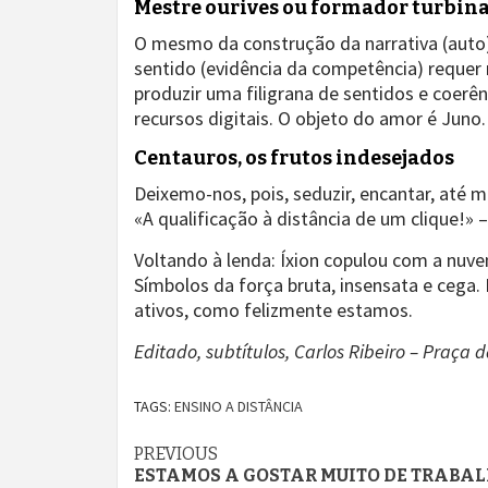
Mestre ourives ou formador turbin
O mesmo da construção da narrativa (auto)b
sentido (evidência da competência) requer
produzir uma filigrana de sentidos e coerê
recursos digitais. O objeto do amor é Juno.
Centauros, os frutos indesejados
Deixemo-nos, pois, seduzir, encantar, até 
«A qualificação à distância de um clique!» 
Voltando à lenda: Íxion copulou com a nuv
Símbolos da força bruta, insensata e cega.
ativos, como felizmente estamos.
Editado, subtítulos, Carlos Ribeiro – Praça 
TAGS:
ENSINO A DISTÂNCIA
Continue
PREVIOUS
ESTAMOS A GOSTAR MUITO DE TRABA