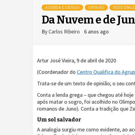
AGENDA E CAUSAS
OPINIÃO
REDE EPALE
Da Nuvem e de Juno
By
Carlos Ribeiro
6 anos ago
Artur José Vieira, 9 de abril de 2020
(Coordenador do
Centro Qualifica do Agr
Trata-se de um texto de opinião; o seu co
Conta a lenda grega – que chegou até hoje 
após matar o sogro, foi acolhido no Olimpo
romanos de Juno). Conta a tradição que Ze
Um sol salvador
A analogia surgiu-me como evidente, ao a