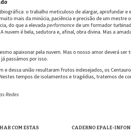
ado
iográfica: o trabalho meticuloso de alargar, aprofundar e e
 muito mais da minúcia, paciência e precisão de um mestre
ncia, do que a elevada
performance
de um formador turbinad
 A nuvem é bela, sedutora e, afinal, obra divina. Mas a amad
mesmo apaixonar pela nuvem. Mas o nosso amor deverá ser to
– já passámos por isso.
em e dessa união resultaram frutos indesejados, os Centau
 Nestes tempos de isolamentos e tragédias, tratemos de cont
das Redes
LHAR COM ESTAS
CADERNO EPALE-INFON