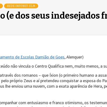
REDE INFONET-ELM
 (e dos seus indesejados f
upamento de Escolas Damião de Goes
, Alenquer)
nteúdo não vincula o Centro Qualifica nem, muito menos, a
através dos romanos – que Íxion (o primeiro humano a assass
 pelo próprio Zeus e aí pretendeu conquistar a esposa do Pa
us lhe enviou uma nuvem, com a exata aparência de Hera, p
companhar com entusiasmo e franco otimismo, os testemunho