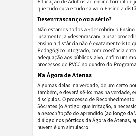
Educação de Adultos ao ensino formal de jo
que tudo cura e tudo salva: o Ensino a distâ
Desenrrascanço ou a sério?
Não estamos todos a «descobrir» o Ensino 
lusamente, a «desenrascar», a usar proced
ensino a distância não é exatamente isto q
Pedagógico Integrado, com coerência entre 
adequação aos públicos-alvo, enfim um mo
processos de RVCC no quadro do Programa 
Na Ágora de Atenas
Algumas delas: na verdade, de um certo po
também, e deverá sê-lo: mas na verdade, e
discípulos. O processo de Reconhecimento 
Sócrates (o Antigo: que irritação, a necess
a
desocultação
do aprendido (ao longo da V
diálogo nos pórticos da Ágora de Atenas, a
nuvem é um simulacro.