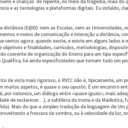
vens e crianças: de repente, no meio da tragédia, mais do 
ncia e as tecnologias e plataformas digitais. Eu incluído, c
a distância (E@D): nem as Escolas, nem as Universidades, n
imentos e meios de comunicação e interação a distância, c
ue vemos agora: quando existe, e existe em alguns lados e 
objetivos e finalidades, currículos, metodologias, disposit
do coerente de organização do Ensino para um tipo especí
Qualifica, há ainda especificidades que tornam tudo um p
nto de vista mais rigoroso, o RVCC não é, tipicamente, um 
m muitos aspetos, é quase o seu oposto. É um encontro ent
é, por natureza, um diálogo entre «quase iguais»; mais ad
idade de esclarecer…), a subtileza da Ironia e da Maiêutica,
ida). Mais do que a simples tradução da linguagem de Um p
proveitando a frescura da sombra, ou à velocidade da luz, 