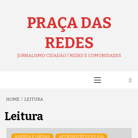
Skip
to
content
PRAÇA DAS
REDES
JORNALISMO CIDADÃO | REDES E COMUNIDADES
Primary
Menu
HOME
LEITURA
Leitura
AGENDA E CAUSAS
APONTAMENTOS DO DIA