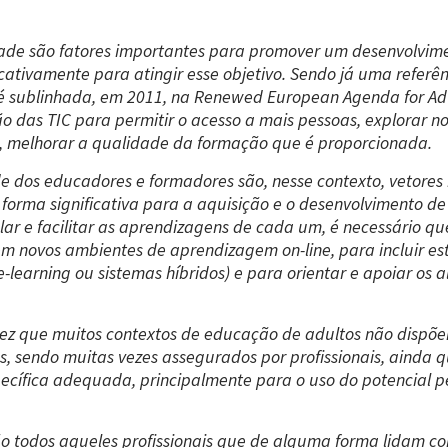
 são fatores importantes para promover um desenvolvimento 
icativamente para atingir esse objetivo. Sendo já uma referê
é sublinhada, em 2011, na Renewed European Agenda for Adu
o das TIC para permitir o acesso a mais pessoas, explorar n
a, melhorar a qualidade da formação que é proporcionada.
de dos educadores e formadores são, nesse contexto, vetore
forma significativa para a aquisição e o desenvolvimento de
ar e facilitar as aprendizagens de cada um, é necessário 
 em novos ambientes de aprendizagem on-line, para incluir 
learning ou sistemas híbridos) e para orientar e apoiar os 
ez que muitos contextos de educação de adultos não dispõ
os, sendo muitas vezes assegurados por profissionais, ainda
cífica adequada, principalmente para o uso do potencial pe
o todos aqueles profissionais que de alguma forma lidam co