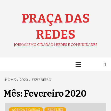
Skip
to
content
PRAÇA DAS
REDES
JORNALISMO CIDADÃO | REDES E COMUNIDADES
Primary
Menu
HOME
2020
FEVEREIRO
Mês:
Fevereiro 2020
AGENDA E CAUSAS
REDE LIKE