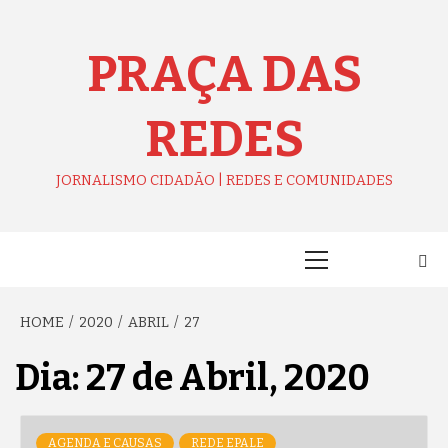
Skip
to
content
PRAÇA DAS
REDES
JORNALISMO CIDADÃO | REDES E COMUNIDADES
Primary
Menu
HOME
2020
ABRIL
27
Dia:
27 de Abril, 2020
AGENDA E CAUSAS
REDE EPALE