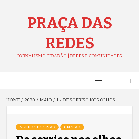
Skip
to
content
PRAÇA DAS
REDES
JORNALISMO CIDADÃO | REDES E COMUNIDADES
Primary
Menu
HOME
2020
MAIO
1
DE SORRISO NOS OLHOS
AGENDA E CAUSAS
OPINIÃO