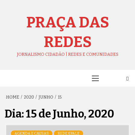
Skip
to
content
PRAÇA DAS
REDES
JORNALISMO CIDADÃO | REDES E COMUNIDADES
Primary
Menu
HOME
2020
JUNHO
15
Dia:
15 de Junho, 2020
AGENDA E CAUSAS
REDE EPALE