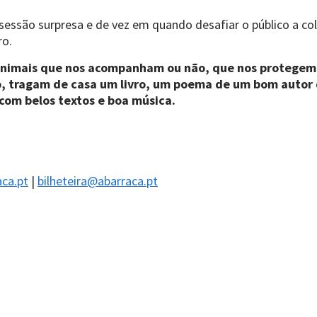
ssão surpresa e de vez em quando desafiar o público a col
ro.
 animais que nos acompanham ou não, que nos protegem
o, tragam de casa um livro, um poema de um bom autor 
om belos textos e boa música.
ca.pt
|
bilheteira@abarraca.pt