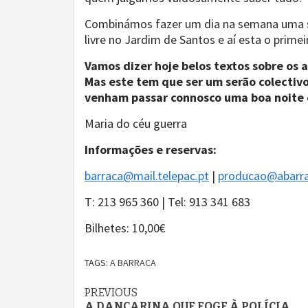
Combinámos fazer um dia na semana uma se
livre no Jardim de Santos e aí esta o primei
Vamos dizer hoje belos textos sobre os
Mas este tem que ser um serão colectiv
venham passar connosco uma boa noite c
Maria do céu guerra
Informações e reservas:
barraca@mail.telepac.pt
|
producao@abarra
T: 213 965 360 | Tel: 913 341 683
Bilhetes: 10,00€
TAGS:
A BARRACA
Continue
PREVIOUS
A DANÇARINA QUE FOGE À POLÍCIA