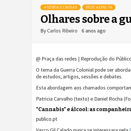
AGENDA E CAUSAS
REDE AEP61-74
Olhares sobre a gu
By
Carlos Ribeiro
6 anos ago
@ Praça das redes | Reprodução do Público 
O tema da Guerra Colonial pode ser abordad
de estudos, artigos, sessões e debates.
Esta abordagem aos chamados comportamen
Patricia Carvalho (texto) e Daniel Rocha (F
“Cannabis” e álcool: as companheir
publico.pt
Vasco Gil Calado nunca se interessara pela