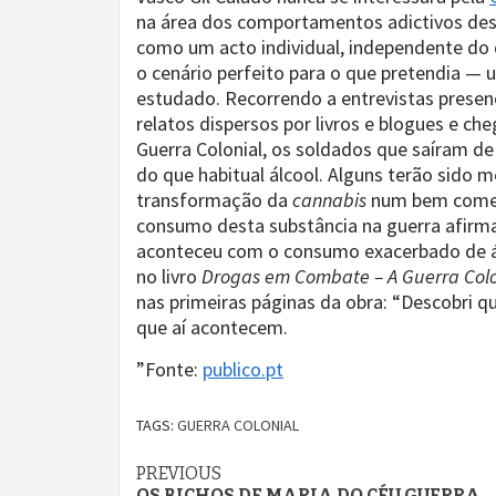
na área dos comportamentos adictivos des
como um acto individual, independente d
o cenário perfeito para o que pretendia —
estudado. Recorrendo a entrevistas presen
relatos dispersos por livros e blogues e 
Guerra Colonial, os soldados que saíram de
do que habitual álcool. Alguns terão sido m
transformação da
cannabis
num bem comerc
consumo desta substância na guerra afirma
aconteceu com o consumo exacerbado de ál
no livro
Drogas em Combate – A Guerra Colo
nas primeiras páginas da obra: “Descobri q
que aí acontecem.
”Fonte:
publico.pt
TAGS:
GUERRA COLONIAL
Continue
PREVIOUS
OS BICHOS DE MARIA DO CÉU GUERRA