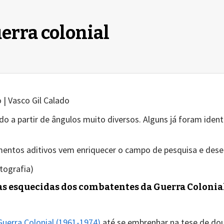
erra colonial
| Vasco Gil Calado
o a partir de ângulos muito diversos. Alguns já foram iden
tos aditivos vem enriquecer o campo de pesquisa e dese
otografia)
as esquecidas dos combatentes da Guerra Colonia
Guerra Colonial (1961-1974)
até se embrenhar na tese de do