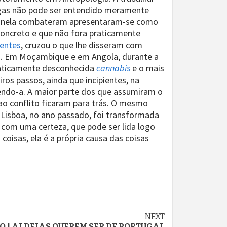
ogas não pode ser entendido meramente
ue nela combateram apresentaram-se como
concreto e que não fora praticamente
entes
, cruzou o que lhe disseram com
ira. Em Moçambique e em Angola, durante a
praticamente desconhecida
cannabis
e o mais
ros passos, ainda que incipientes, na
endo-a. A maior parte dos que assumiram o
ao conflito ficaram para trás. O mesmo
isboa, no ano passado, foi transformada
m com uma certeza, que pode ser lida logo
oisas, ela é a própria causa das coisas
NEXT
CO | ALDEIAS QUEREM SER DE PORTUGAL