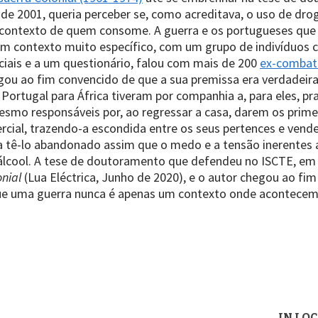
de 2001, queria perceber se, como acreditava, o uso de dr
o contexto de quem consome. A guerra e os portugueses q
 um contexto muito específico, com um grupo de indivíduos 
ciais e a um questionário, falou com mais de 200
ex-combat
chegou ao fim convencido de que a sua premissa era verdade
 Portugal para África tiveram por companhia a, para eles, 
esmo responsáveis por, ao regressar a casa, darem os primei
ial, trazendo-a escondida entre os seus pertences e vend
 tê-lo abandonado assim que o medo e a tensão inerentes 
cool. A tese de doutoramento que defendeu no ISCTE, em L
nial
(Lua Eléctrica, Junho de 2020), e o autor chegou ao fi
ue uma guerra nunca é apenas um contexto onde acontecem c
IN LO