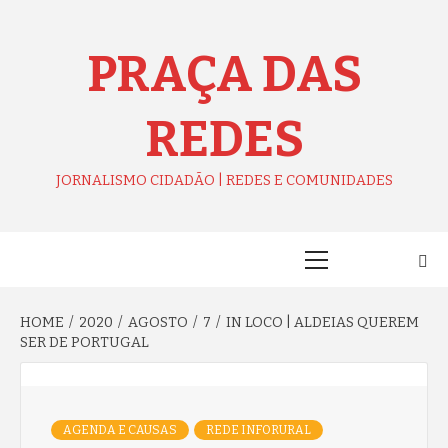
Skip
to
content
PRAÇA DAS
REDES
JORNALISMO CIDADÃO | REDES E COMUNIDADES
Primary
Menu
HOME
2020
AGOSTO
7
IN LOCO | ALDEIAS QUEREM
SER DE PORTUGAL
AGENDA E CAUSAS
REDE INFORURAL