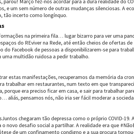
 parou! Março fez-nos acordar para a dura realidade do CO
, e um sem número de outras mudanças silenciosas. A eco
, tão incerto como longínquo.
as
sformações na primeira fila… lugar bizarro para ver uma pand
espaços do REviver na Rede, até então cheios de ofertas de
do Facebook de pessoas a disponibilizarem-se para trabalha
uma multidão ruidosa a pedir trabalho.
lustrar estas manifestações, recuperamos da memória da cr
ra trabalhar em restaurantes, num texto em que transparec
porque era preciso ficar em casa, e sair para trabalhar par
to… aliás, pensamos nós, não iria ser fácil moderar a socie
untos chegaram tão depressa como o próprio COVID-19. As
a o novo desafio social a partilhar. A realidade era que #
ipótese de um confinamento condigno e a sua procura torn