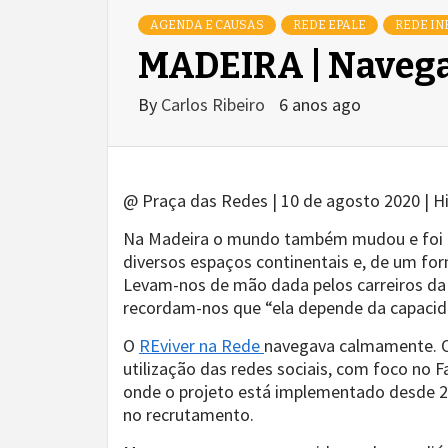
AGENDA E CAUSAS
REDE EPALE
REDE IN
MADEIRA | Navegar
By
Carlos Ribeiro
6 anos ago
@ Praça das Redes | 10 de agosto 2020 | H
Na Madeira o mundo também mudou e foi pre
diversos espaços continentais e, de um for
Levam-nos de mão dada pelos carreiros da 
recordam-nos que “ela depende da capacida
O
REviver na Rede
navegava calmamente. Os
utilização das redes sociais, com foco no 
onde o projeto está implementado desde 2
no recrutamento.