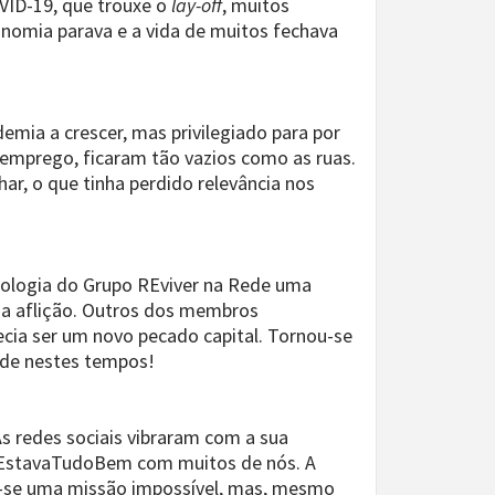
VID-19, que trouxe o
lay-off
, muitos
nomia parava e a vida de muitos fechava
emia a crescer, mas privilegiado para por
 emprego, ficaram tão vazios como as ruas.
r, o que tinha perdido relevância nos
onologia do Grupo REviver na Rede uma
ia aflição. Outros dos membros
ecia ser um novo pecado capital. Tornou-se
dade nestes tempos!
 redes sociais vibraram com a sua
NãoEstavaTudoBem com muitos de nós. A
ou-se uma missão impossível, mas, mesmo