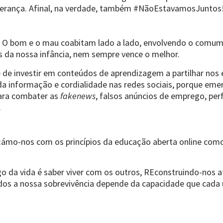
sperança. Afinal, na verdade, também #NãoEstavamosJuntos
ais. O bom e o mau coabitam lado a lado, envolvendo o comu
as da nossa infância, nem sempre vence o melhor.
e de investir em conteúdos de aprendizagem a partilhar nos
a da informação e cordialidade nas redes sociais, porque e
ara combater as
fakenews
, falsos anúncios de emprego, perf
.
ámo-nos com os princípios da educação aberta online como
go da vida é saber viver com os outros, REconstruindo-nos 
dos a nossa sobrevivência depende da capacidade que cad