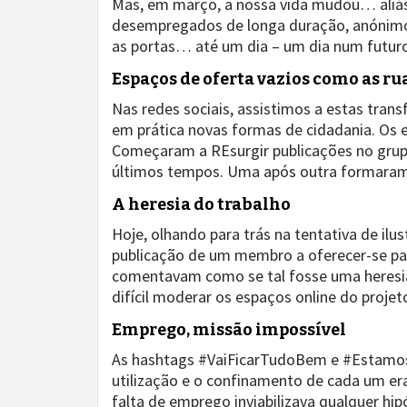
Mas, em março, a nossa vida mudou… aliás,
desempregados de longa duração, anónimos
as portas… até um dia – um dia num futuro
Espaços de oferta vazios como as ru
Nas redes sociais, assistimos a estas tran
em prática novas formas de cidadania. Os 
Começaram a REsurgir publicações no grupo 
últimos tempos. Uma após outra formaram 
A heresia do trabalho
Hoje, olhando para trás na tentativa de i
publicação de um membro a oferecer-se pa
comentavam como se tal fosse uma heresia, 
difícil moderar os espaços online do proje
Emprego, missão impossível
As hashtags #VaiFicarTudoBem e #EstamosJ
utilização e o confinamento de cada um er
falta de emprego inviabilizava qualquer h