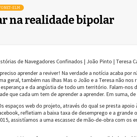
FONET-ELM
 na realidade bipolar
istórias de Navegadores Confinados | João Pinto | Teresa 
ciso aprender a reviver! Na verdade a notícia acaba por n
ma geral, também nas ilhas Mas o João e a Teresa não nos re
esperança e da angústia de todo um território. Falam-nos d
de que cada um tem de aprender a aprender. Em suma, de ap
 espaços web do projeto, através do qual se presta apoio
Facebook, refletiam a baixa taxa de desemprego e a grande 
015, assistíamos a uma escassez de mão-de-obra com os e