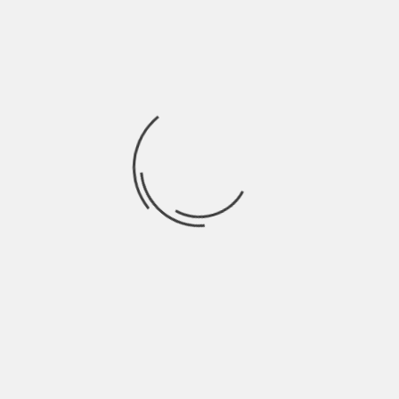
PARTIR DAS
MOTIVAÇÕES
PARTIR DAS
QUE RESULTAM
PARTIR DOS
NECESSIDADES
DE
SABERES DO
CONCRETAS DO
EXPERIÊNCIAS
ADULTO EM
ADULTO PARA
DE VIDA
VEZ DOS
RESOLVER
RELEVANTES
SABERES
PROBLEMAS QUE
INSCRITOS
ELE-ELA ESTÁ A
NOS MANUAIS
ENFRENTAR
A Alice não se
esquece do único
Para decidir
poema que
Quando pinta o
denunciar o
escreveu ao seu
exterior da casa
contrato de
primeiro
como é que
arrendamento
namorado há 20
calcula os litros
como é que vai
anos e se
de tinta que
saber dos seus
voltássemos a
precisa?
direitos e dos
fazê-lo agora
seus deveres?
para a pessoa