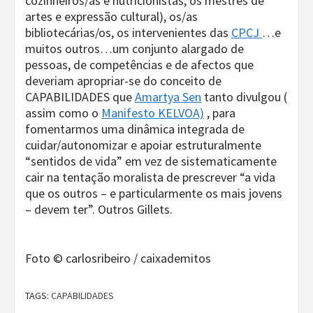
cozinheiros/as e nutricionistas, os mestres de
artes e expressão cultural), os/as
bibliotecárias/os, os intervenientes das
CPCJ
…e
muitos outros…um conjunto alargado de
pessoas, de competências e de afectos que
deveriam apropriar-se do conceito de
CAPABILIDADES que
Amartya Sen
tanto divulgou (
assim como o
Manifesto KELVOA)
, para
fomentarmos uma dinâmica integrada de
cuidar/autonomizar e apoiar estruturalmente
“sentidos de vida” em vez de sistematicamente
cair na tentação moralista de prescrever “a vida
que os outros – e particularmente os mais jovens
– devem ter”. Outros Gillets.
Foto © carlosribeiro / caixademitos
TAGS:
CAPABILIDADES