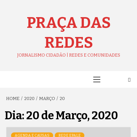
Skip
to
content
PRAÇA DAS
REDES
JORNALISMO CIDADÃO | REDES E COMUNIDADES
Primary
Menu
HOME
2020
MARÇO
20
Dia:
20 de Março, 2020
AGENDA E CAUSAS
REDE EPALE