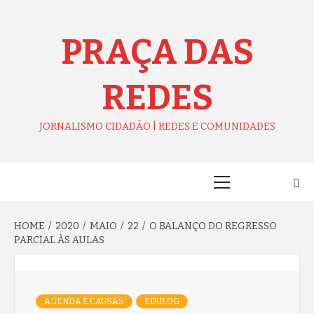
Skip
to
content
PRAÇA DAS
REDES
JORNALISMO CIDADÃO | REDES E COMUNIDADES
Primary
Menu
HOME
2020
MAIO
22
O BALANÇO DO REGRESSO
PARCIAL ÀS AULAS
AGENDA E CAUSAS
EDULOG