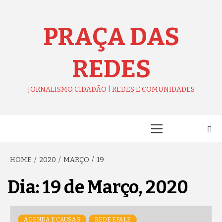
Skip
to
content
PRAÇA DAS
REDES
JORNALISMO CIDADÃO | REDES E COMUNIDADES
Primary
Menu
HOME
2020
MARÇO
19
Dia:
19 de Março, 2020
AGENDA E CAUSAS
REDE EPALE