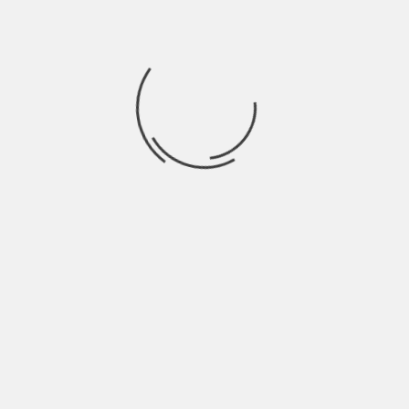
ontra essa gestão. Talvez o sr. Dietmar tenha decidido co
 que seria talvez um velho compincha recrutado pelo Steve 
e descobriu a vacina anti -vírus ( como já tinham descoberto
 tempo, está a oferecer máscaras, materiais e dinheiro par
io à China. Espero que a digna e séria oposição tenha vergo
onversas para ajudar o tal Chega.