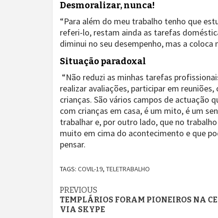
Desmoralizar, nunca!
“Para além do meu trabalho tenho que estu
referi-lo, restam ainda as tarefas domésti
diminui no seu desempenho, mas a coloca n
Situação paradoxal
“Não reduzi as minhas tarefas profissionais
realizar avaliações, participar em reuniõe
crianças. São vários campos de actuação qu
com crianças em casa, é um mito, é um sen
trabalhar e, por outro lado, que no trabal
muito em cima do acontecimento e que pod
pensar.
TAGS:
COVIL-19
,
TELETRABALHO
Continue
PREVIOUS
TEMPLÁRIOS FORAM PIONEIROS NA CE
Reading
VIA SKYPE