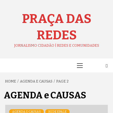
Skip
to
content
PRAÇA DAS
REDES
JORNALISMO CIDADÃO | REDES E COMUNIDADES
Primary
Menu
HOME
AGENDA E CAUSAS
PAGE 2
AGENDA e CAUSAS
AGENDA E CAUSAS
REDE EPALE