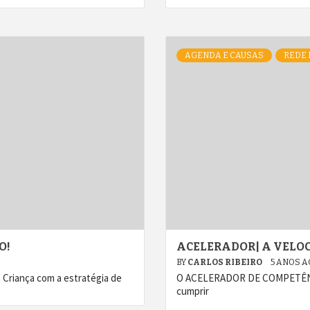
AGENDA E CAUSAS
REDE 
O!
ACELERADOR| A VELO
BY
CARLOS RIBEIRO
5 ANOS 
 Criança com a estratégia de
O ACELERADOR DE COMPETÊNCIAS 
cumprir