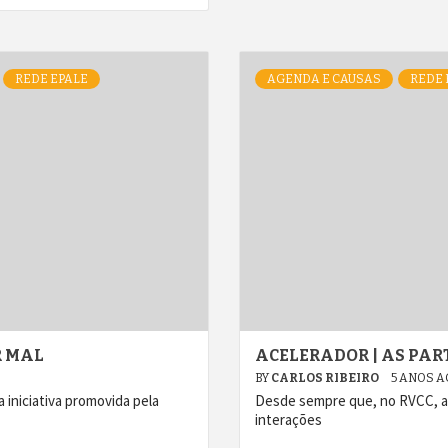
REDE EPALE
AGENDA E CAUSAS
REDE 
R MAL
ACELERADOR | AS PAR
BY
CARLOS RIBEIRO
5 ANOS 
iniciativa promovida pela
Desde sempre que, no RVCC, as
interações