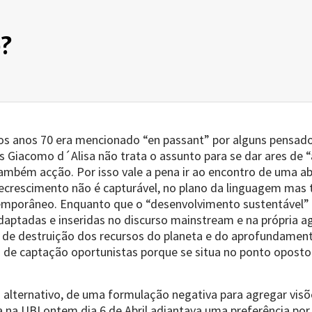
?
s anos 70 era mencionado “en passant” por alguns pensador
Giacomo d´Alisa não trata o assunto para se dar ares de “al
também acção. Por isso vale a pena ir ao encontro de uma
ecrescimento não é capturável, no plano da linguagem mas 
emporâneo. Enquanto que o “desenvolvimento sustentável” e
ptadas e inseridas no discurso mainstream e na própria a
 de destruição dos recursos do planeta e do aprofundamento
 de captação oportunistas porque se situa no ponto oposto
o alternativo, de uma formulação negativa para agregar vis
a na UBI ontem dia 6 de Abril adiantava uma preferência p