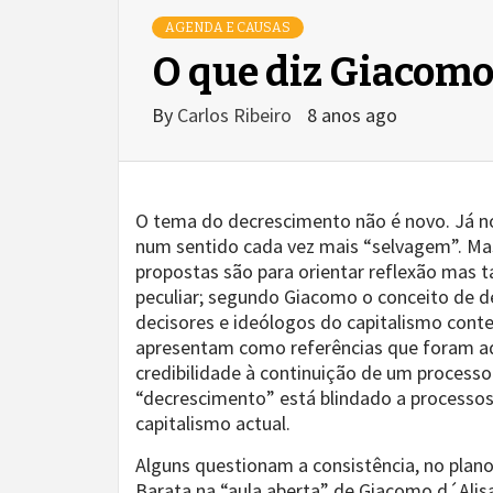
AGENDA E CAUSAS
O que diz Giacomo
By
Carlos Ribeiro
8 anos ago
O tema do decrescimento não é novo. Já no
num sentido cada vez mais “selvagem”. Mas 
propostas são para orientar reflexão mas 
peculiar; segundo Giacomo o conceito de d
decisores e ideólogos do capitalismo cont
apresentam como referências que foram ada
credibilidade à continuição de um processo
“decrescimento” está blindado a processos
capitalismo actual.
Alguns questionam a consistência, no plan
Barata na “aula aberta” de Giacomo d´Alis