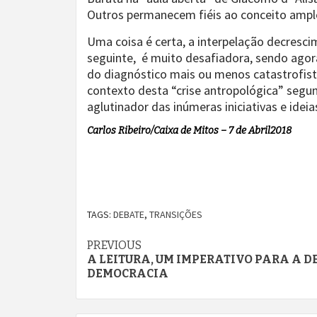
Outros permanecem fiéis ao conceito ampl
Uma coisa é certa, a interpelação decresci
seguinte, é muito desafiadora, sendo agora
do diagnóstico mais ou menos catastrofist
contexto desta “crise antropológica” segun
aglutinador das inúmeras iniciativas e idei
Carlos Ribeiro/Caixa de Mitos – 7 de Abril2018
TAGS:
DEBATE
,
TRANSIÇÕES
Continue
PREVIOUS
A LEITURA, UM IMPERATIVO PARA A D
Reading
DEMOCRACIA