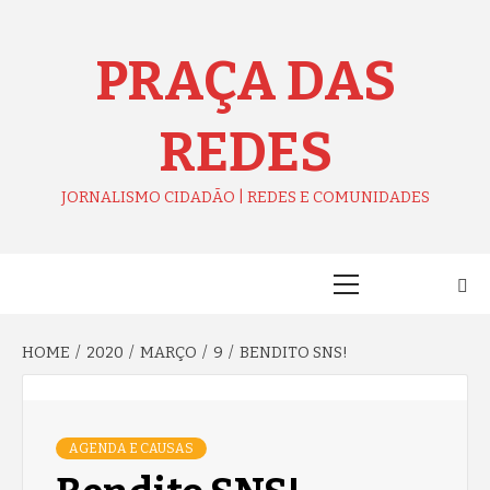
Skip
to
content
PRAÇA DAS
REDES
JORNALISMO CIDADÃO | REDES E COMUNIDADES
Primary
Menu
HOME
2020
MARÇO
9
BENDITO SNS!
AGENDA E CAUSAS