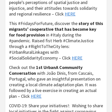
people’s perceptions of spatial justice and
injustice, and their attitudes towards solidarity
and regional resilience – Click
HERE
This #FridaysForFuture, discover the
story of this
migrants’ cooperative that has become key
for food provision
in #Italy during the
#pandemic. Raised fist Herb #ClimateJustice
through a #RightToTheCity lens:
#UrbanRuralLinkages with
#SocialSolidarityEconomy – Click
HERE
Check out the
1st UrbanA Community
Conversation
with João Dinis, from Cascais,
Portugal, who gave an insightful presentation on
creating a local climate adaptation plan. It was
followed by a live exercise in creating an actual
plan – Click
HERE
COVID-19: Share your initiatives!: Wishing to share
local initiatives in the fight against coronavirus,