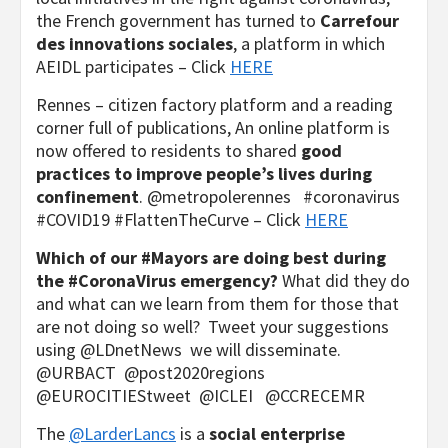
the French government has turned to
Carrefour
des innovations sociales
, a platform in which
AEIDL participates – Click
HERE
Rennes – citizen factory platform and a reading
corner full of publications, An online platform is
now offered to residents to shared
good
practices to improve people’s lives during
confinement
. @metropolerennes #coronavirus
#COVID19 #FlattenTheCurve – Click
HERE
Which of our #Mayors are doing best during
the #CoronaVirus emergency?
What did they do
and what can we learn from them for those that
are not doing so well? Tweet your suggestions
using @LDnetNews we will disseminate.
@URBACT @post2020regions
@EUROCITIEStweet @ICLEI @CCRECEMR
The
@LarderLancs
is a
social enterprise