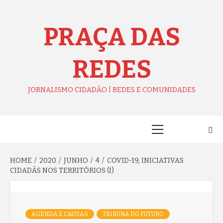
Skip
to
content
PRAÇA DAS
REDES
JORNALISMO CIDADÃO | REDES E COMUNIDADES
Primary
Menu
HOME
2020
JUNHO
4
COVID-19, INICIATIVAS
CIDADÃS NOS TERRITÓRIOS (I)
AGENDA E CAUSAS
TRIBUNA DO FUTURO