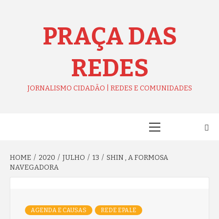
Skip
to
content
PRAÇA DAS
REDES
JORNALISMO CIDADÃO | REDES E COMUNIDADES
Primary
Menu
HOME
2020
JULHO
13
SHIN , A FORMOSA
NAVEGADORA
AGENDA E CAUSAS
REDE EPALE