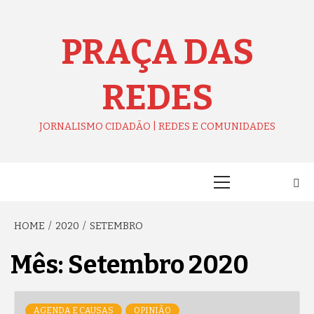
Skip
to
content
PRAÇA DAS
REDES
JORNALISMO CIDADÃO | REDES E COMUNIDADES
Primary
Menu
HOME
2020
SETEMBRO
Mês:
Setembro 2020
AGENDA E CAUSAS
OPINIÃO